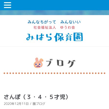
コ
ン
テ
ン
ツ
に
ス
キ
ッ
プ
さんぽ（３・４・５才児）
2020年12月11日
園ブログ