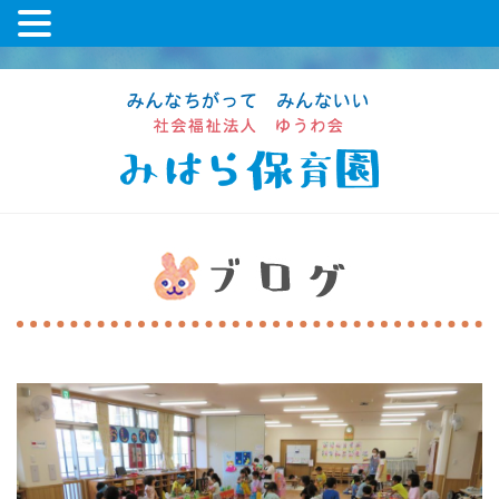
コ
ン
テ
ン
ツ
に
ス
キ
ッ
プ