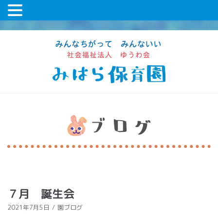
コ
ン
テ
ン
ツ
に
ス
キ
ッ
プ
７月 誕生会
2021年7月5日
園ブログ