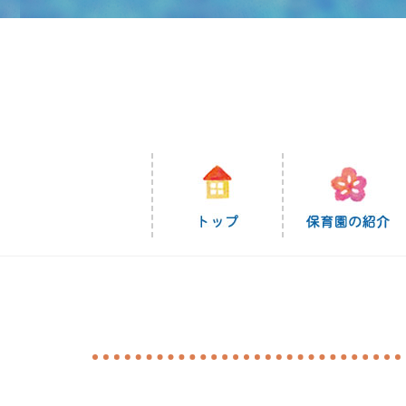
コ
ン
テ
ン
ツ
に
ス
キ
ッ
プ