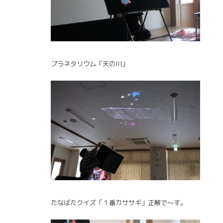
プラネタリウム「天の川」
たなばたクイズ「１番カササギ」正解で～す。