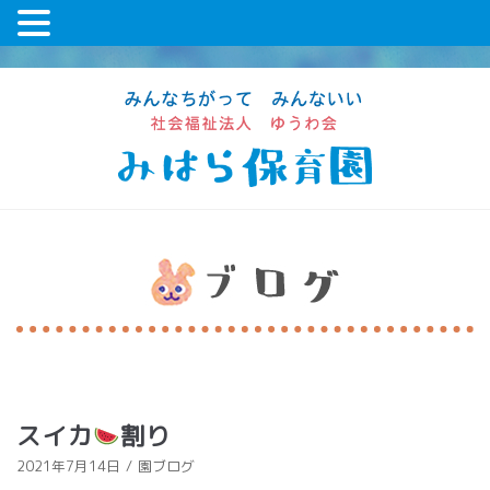
コ
ン
テ
ン
ツ
に
ス
キ
ッ
プ
スイカ
割り
2021年7月14日
園ブログ