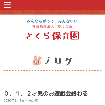
コ
ン
テ
ン
ツ
に
ス
キ
ッ
プ
０，１，２才児のお遊戯会終わる
2020年2月3日
未分類