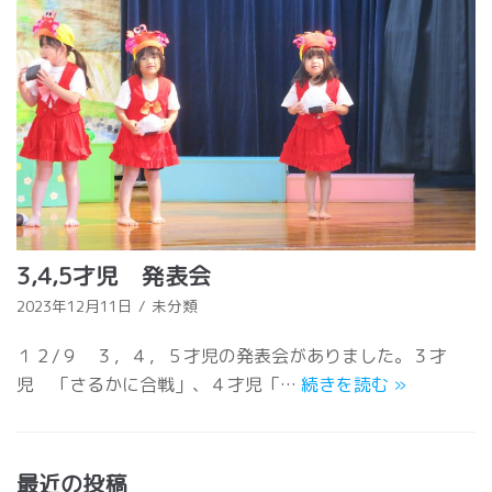
3,4,5才児 発表会
2023年12月11日
未分類
１２/９ ３，４，５才児の発表会がありました。３才
児 「さるかに合戦」、４才児「…
続きを読む
»
最近の投稿