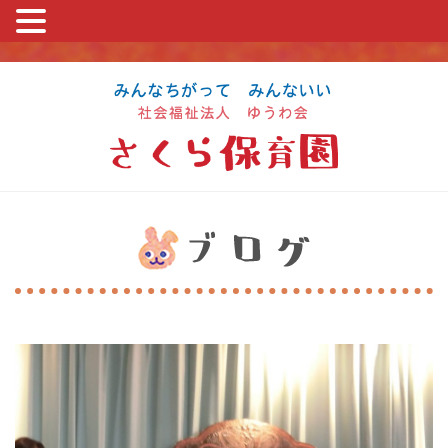
コ
ン
テ
ン
ツ
に
ス
キ
ッ
プ