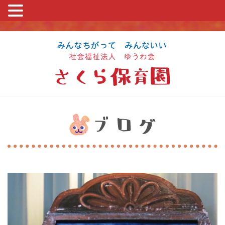
コ
ン
テ
ン
ツ
に
ス
キ
ッ
プ