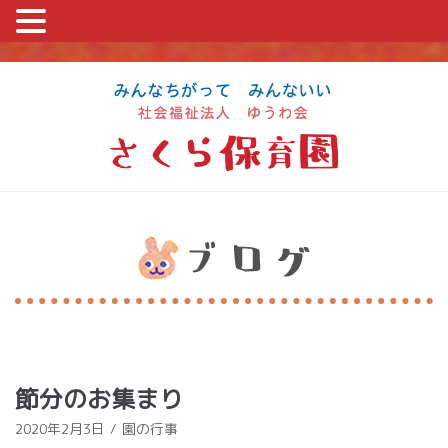
コ
ン
テ
ン
ツ
に
ス
キ
ッ
プ
節分のお集まり
2020年2月3日
園の行事