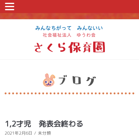
コ
ン
テ
ン
ツ
に
ス
キ
ッ
プ
1,2才児 発表会終わる
2021年2月6日
未分類