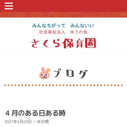
コ
ン
テ
ン
ツ
に
ス
キ
ッ
プ
４月のある日ある時
2021年4月23日
未分類