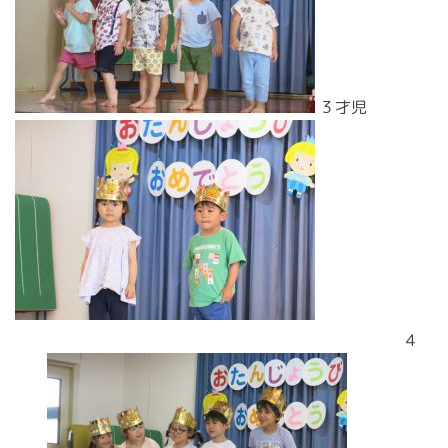
３才児
４