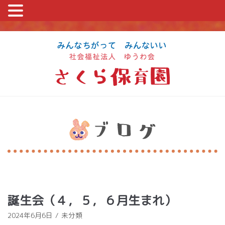
コ
ン
テ
ン
ツ
に
ス
キ
ッ
プ
誕生会（４，５，６月生まれ）
2024年6月6日
未分類