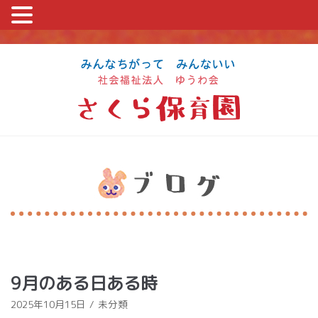
コ
ン
テ
ン
ツ
に
ス
キ
ッ
プ
9月のある日ある時
2025年10月15日
未分類