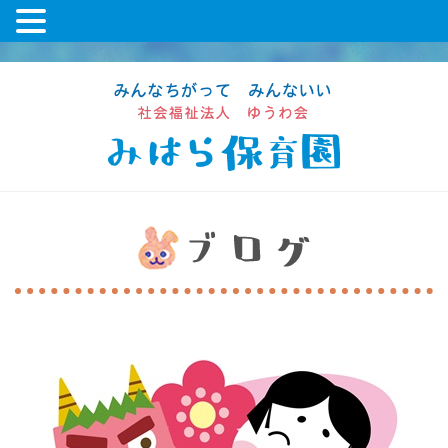
コ
ン
テ
ン
ツ
に
ス
キ
ッ
プ