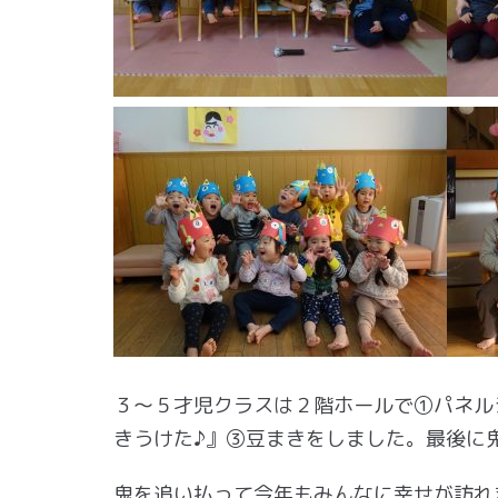
３～５才児クラスは２階ホールで①パネル
きうけた♪』③豆まきをしました。最後に
鬼を追い払って今年もみんなに幸せが訪れ