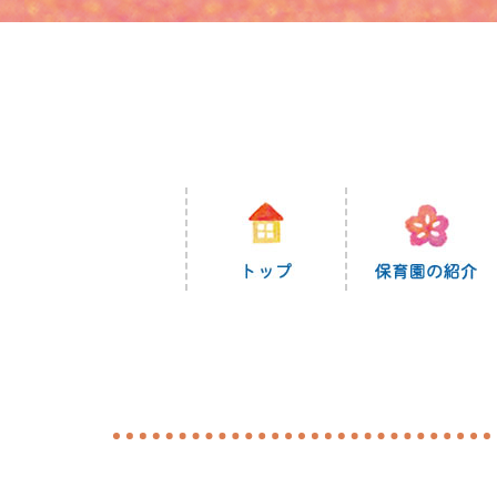
コ
ン
テ
ン
ツ
に
ス
キ
ッ
プ