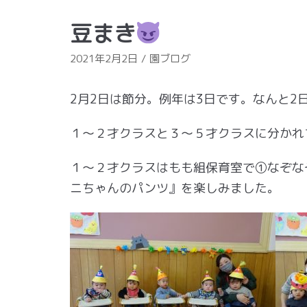
豆まき
2021年2月2日
園ブログ
2月2日は節分。例年は3日です。なんと2
１～２才クラスと３～５才クラスに分かれ
１～２才クラスはもも組保育室で①なぞな
ニちゃんのパンツ』を楽しみました。