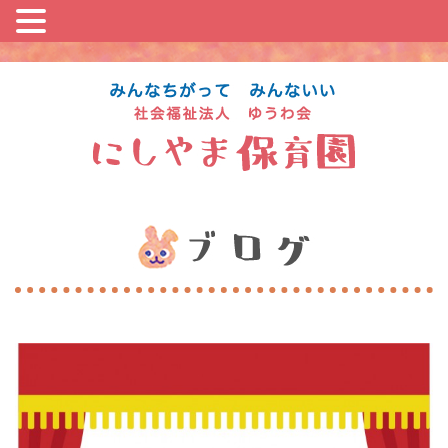
コ
ン
テ
ン
ツ
に
ス
キ
ッ
プ