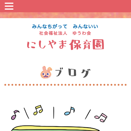
コ
ン
テ
ン
ツ
に
ス
キ
ッ
プ