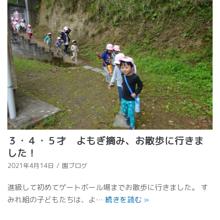
３・４・５才 よもぎ摘み、お散歩に行きま
した！
2021年4月14日
園ブログ
進級して初めてゲートボール場までお散歩に行きました。 す
みれ組の子どもたちは、よ…
続きを読む
»