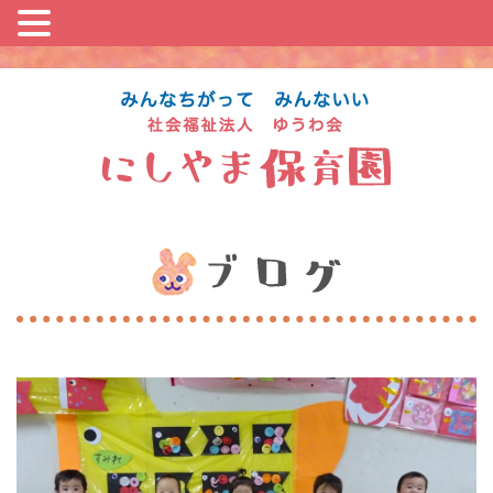
コ
ン
テ
ン
ツ
に
ス
キ
ッ
プ