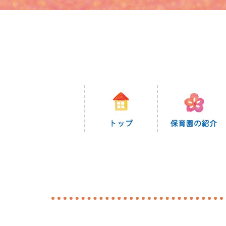
コ
ン
テ
ン
ツ
に
ス
キ
ッ
プ