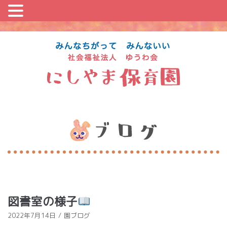
コ
ン
テ
ン
ツ
に
ス
キ
ッ
プ
図書室の様子
2022年7月14日
園ブログ