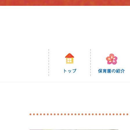
コ
ン
テ
ン
ツ
に
ス
キ
ッ
プ