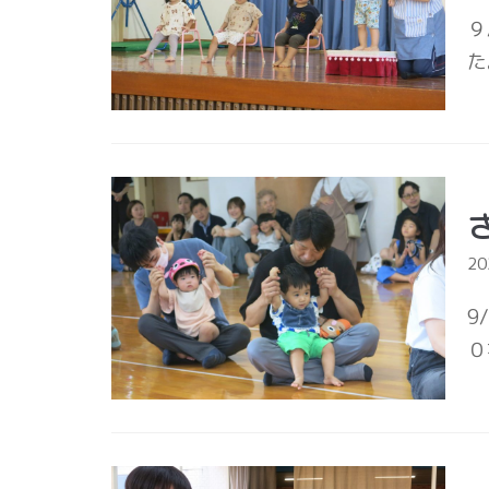
９
た
2
9
０