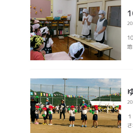
2
1
地
2
１
さ