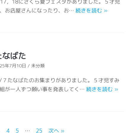
/17，18にさくら夏フェスタがありました。５才児
、お店屋さんになったり、お…
続きを読む
»
たなばた
025年7月10日
未分類
/７たなばたのお集まりがありました。５才児すみ
組が一人ずつ願い事を発表してく…
続きを読む
»
3
4
5
…
25
次へ »