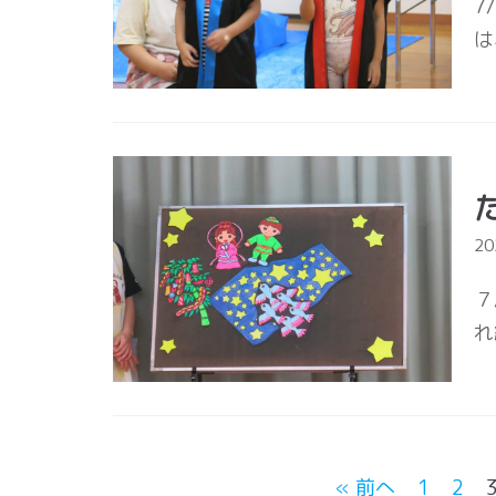
7
は
2
７
れ
« 前へ
1
2