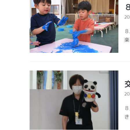
2
８
楽
2
８
き