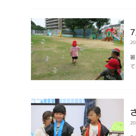
2
暑
て
2