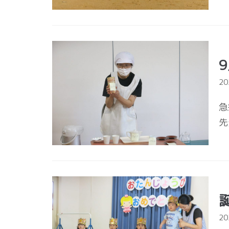
2
急
先
2