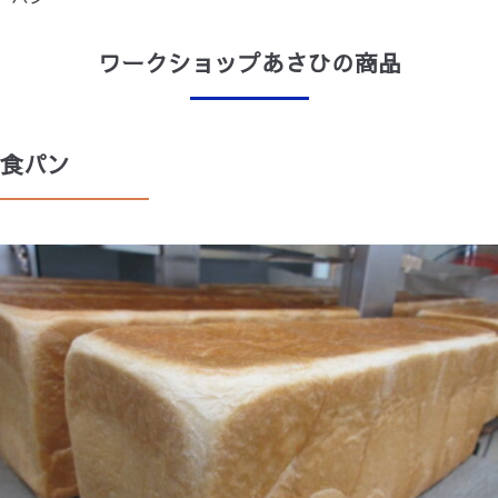
お問合せ
収益事業
ワークショップあさひ
にしやま保育園
ワークショップあさひの商品
ワークショップあさひA
すずらん
食パン
ウインド
わかぎホーム・わかばホーム
ホームヘルプサン
かなで
さち風