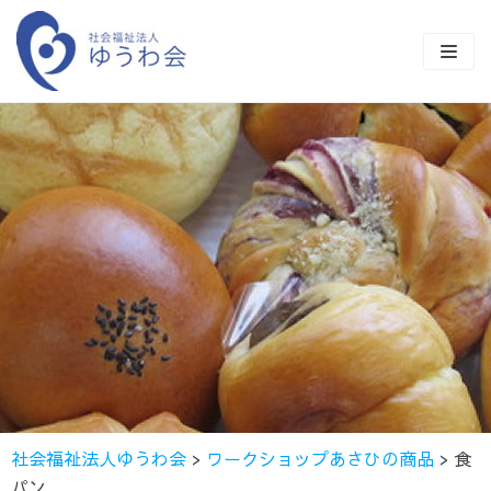
コ
ン
テ
ン
TOP
ツ
に
ゆうわ会とは
ス
キ
事業紹介
ッ
施設商品の紹介
障害福祉事業一覧
プ
クラブ活動
保育事業
ながさきワークビレッジ
ながさきワークビレッジ
50年の歩み
貸出施設のご案内
ワークショップあさひ
サンビレッジ
さくら保育園
採用情報
地域貢献事業
ワークステーションすばる
ワークステーションすばる
もとお保育園
社会福祉法人ゆうわ会
>
ワークショップあさひの商品
>
食
お知らせ
公益事業
ライフステーションすばる
みはら保育園
パン