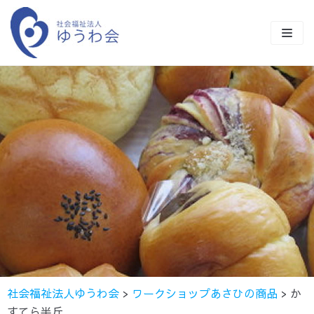
コ
ン
テ
ン
TOP
ツ
に
ゆうわ会とは
ス
キ
事業紹介
ッ
施設商品の紹介
障害福祉事業一覧
プ
クラブ活動
保育事業
ながさきワークビレッジ
ながさきワークビレッジ
50年の歩み
貸出施設のご案内
ワークショップあさひ
サンビレッジ
さくら保育園
採用情報
地域貢献事業
ワークステーションすばる
ワークステーションすばる
もとお保育園
社会福祉法人ゆうわ会
>
ワークショップあさひの商品
>
か
お知らせ
公益事業
ライフステーションすばる
みはら保育園
すてら半斤