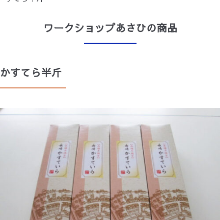
お問合せ
収益事業
ワークショップあさひ
にしやま保育園
ワークショップあさひの商品
ワークショップあさひA
すずらん
かすてら半斤
ウインド
わかぎホーム・わかばホーム
ホームヘルプサン
かなで
さち風