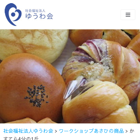
コ
ン
テ
ン
TOP
ツ
に
ゆうわ会とは
ス
キ
事業紹介
ッ
施設商品の紹介
障害福祉事業一覧
プ
クラブ活動
保育事業
ながさきワークビレッジ
ながさきワークビレッジ
50年の歩み
貸出施設のご案内
ワークショップあさひ
サンビレッジ
さくら保育園
採用情報
地域貢献事業
ワークステーションすばる
ワークステーションすばる
もとお保育園
社会福祉法人ゆうわ会
>
ワークショップあさひの商品
>
か
お知らせ
公益事業
ライフステーションすばる
みはら保育園
すてら4分の1斤