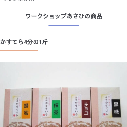
お問合せ
収益事業
ワークショップあさひ
にしやま保育園
ワークショップあさひの商品
ワークショップあさひA
すずらん
かすてら4分の1斤
ウインド
わかぎホーム・わかばホーム
ホームヘルプサン
かなで
さち風