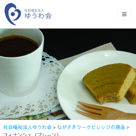
コ
ン
テ
ン
TOP
ツ
に
ゆうわ会とは
ス
キ
事業紹介
ッ
施設商品の紹介
障害福祉事業一覧
プ
クラブ活動
保育事業
ながさきワークビレッジ
ながさきワークビレッジ
50年の歩み
貸出施設のご案内
ワークショップあさひ
サンビレッジ
さくら保育園
採用情報
地域貢献事業
ワークステーションすばる
ワークステーションすばる
もとお保育園
社会福祉法人ゆうわ会
>
ながさきワークビレッジの商品
>
お知らせ
公益事業
ライフステーションすばる
みはら保育園
フィナンシェ（プレーン）