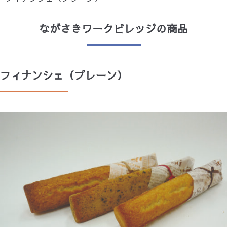
お問合せ
収益事業
ワークショップあさひ
にしやま保育園
ながさきワークビレッジの商品
ワークショップあさひA
すずらん
フィナンシェ（プレーン）
ウインド
わかぎホーム・わかばホーム
ホームヘルプサン
かなで
さち風