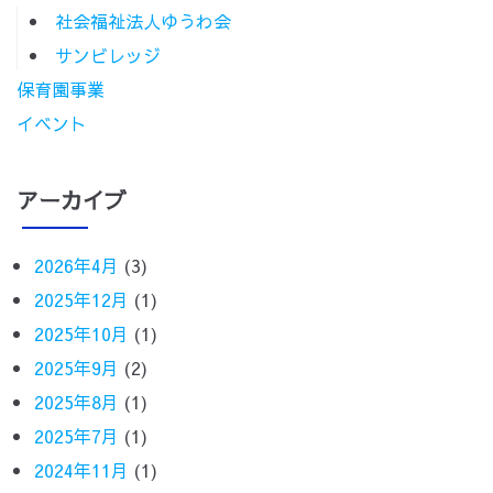
社会福祉法人ゆうわ会
お問合せ
収益事業
ワークショップあさひ
にしやま保育園
サンビレッジ
保育園事業
ワークショップあさひA
イベント
すずらん
ウインド
アーカイブ
わかぎホーム・わかばホーム
2026年4月
(3)
ホームヘルプサン
2025年12月
(1)
2025年10月
(1)
かなで
2025年9月
(2)
さち風
2025年8月
(1)
2025年7月
(1)
2024年11月
(1)