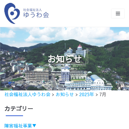
コ
ン
テ
ン
TOP
ツ
に
ゆうわ会とは
ス
お知らせ
キ
事業紹介
ッ
施設商品の紹介
障害福祉事業一覧
プ
クラブ活動
保育事業
ながさきワークビレッジ
ながさきワークビレッジ
社会福祉法人ゆうわ会
>
お知らせ
>
2025年
>
7月
50年の歩み
貸出施設のご案内
ワークショップあさひ
サンビレッジ
さくら保育園
カテゴリー
採用情報
地域貢献事業
ワークステーションすばる
ワークステーションすばる
もとお保育園
障害福祉事業
▼
お知らせ
公益事業
ライフステーションすばる
みはら保育園